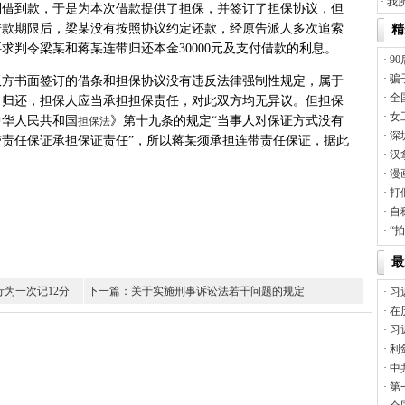
·
我
利借到款，于是为本次借款提供了担保，并签订了担保协议，但
借款期限后，梁某没有按照协议约定还款，经原告派人多次追索
精
求判令梁某和蒋某连带归还本金30000元及支付借款的利息。
·
9
·
骗
书面签订的借条和担保协议没有违反法律强制性规定，属于
·
全
当归还，担保人应当承担担保责任，对此双方均无异议。但担保
·
女
中华人民共和国
》第十九条的规定“当事人对保证方式没有
担保法
·
深
责任保证承担保证责任”，所以蒋某须承担连带责任保证，据此
·
汉
·
漫
·
打
·
自
·
“
最
行为一次记12分
下一篇：关于实施刑事诉讼法若干问题的规定
·
习
·
在
·
习
·
利
·
中
·
第