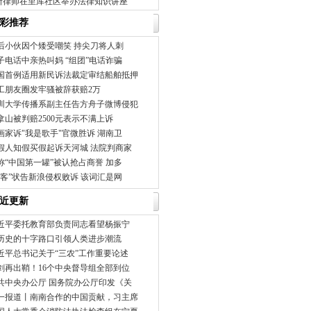
所律师在里厍社区举办法律知识讲座
彩推荐
0后小伙因个矮受嘲笑 持尖刀将人刺
子电话中亲热叫妈 “组团”电话诈骗
国首例适用新民诉法裁定审结船舶抵押
工朋友圈发牢骚被辞获赔2万
圳大学传播系副主任告方舟子微博侵犯
拿山被判赔2500元表示不满上诉
画家诉"我是歌手"官微胜诉 湖南卫
假人知假买假起诉天河城 法院判商家
称“中国第一罐”被认抢占商誉 加多
拍客”状告新浪侵权败诉 该词汇是网
近更新
近平委托教育部负责同志看望杨振宁
历史的十字路口引领人类进步潮流
近平总书记关于“三农”工作重要论述
剑再出鞘！16个中央督导组全部到位
共中央办公厅 国务院办公厅印发《关
一报道丨南南合作的中国贡献，习主席