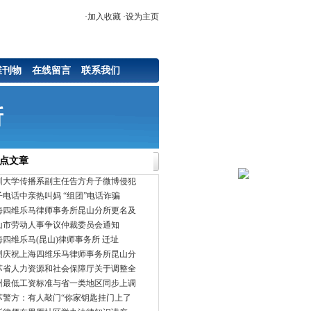
·
加入收藏
·
设为主页
维刊物
在线留言
联系我们
点文章
圳大学传播系副主任告方舟子微博侵犯
子电话中亲热叫妈 “组团”电话诈骗
海四维乐马律师事务所昆山分所更名及
山市劳动人事争议仲裁委员会通知
海四维乐马(昆山)律师事务所 迁址
烈庆祝上海四维乐马律师事务所昆山分
苏省人力资源和社会保障厅关于调整全
州最低工资标准与省一类地区同步上调
苏警方：有人敲门“你家钥匙挂门上了