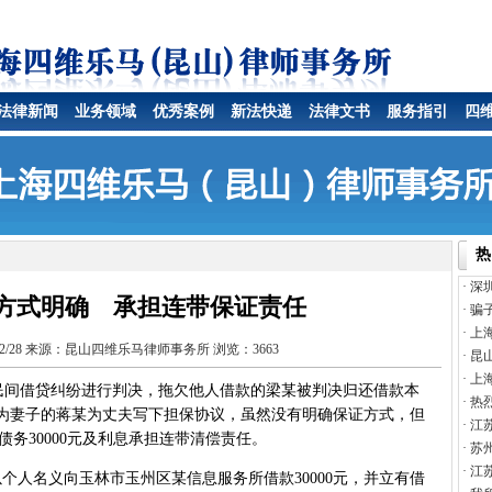
法律新闻
业务领域
优秀案例
新法快递
法律文书
服务指引
四
热
·
深
方式明确 承担连带保证责任
·
骗
·
上
/12/28 来源：昆山四维乐马律师事务所 浏览：3663
·
昆
·
上
民间借贷纠纷进行判决，拖欠他人借款的梁某被判决归还借款本
·
热
于作为妻子的蒋某为丈夫写下担保协议，虽然没有明确保证方式，但
·
江
务30000元及利息承担连带清偿责任。
·
苏
·
江
名义向玉林市玉州区某信息服务所借款30000元，并立有借