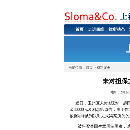
首页
走进四维
律所动态
当前位置：
首页
> 成功案例
未对担保
时间：2012
近日，玉州区人
院对一起
民法
金30000元及利息给原告，由
依据
被判决对丈夫梁某所欠的债
法律
被告梁某因生意周转困难，以个人