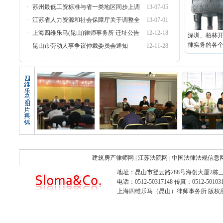
·
苏州最低工资标准与省一类地区同步上调
13-07-05
·
江苏省人力资源和社会保障厅关于调整全
13-07-01
·
上海四维乐马(昆山)律师事务所 迁址公告
12-12-18
深圳、柏林
律实务的各个
·
昆山市劳动人事争议仲裁委员会通知
12-11-28
建筑房产律师网
|
江苏法院网
|
中国法律法规信息
地址：昆山市登云路288号海创大厦2栋三
电话：0512-50317148 传真：0512-501031
上海四维乐马（昆山）律师事务所 版权