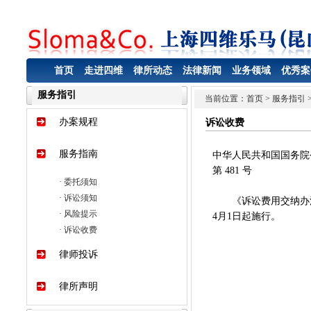
首页
走进四维
律所动态
法律新闻
业务领域
优秀案
服务指引
当前位置：
首页
> 服务指引 
办案规程
诉讼收费
服务指南
中华人民共和国国务院
第 481 号
·
委托须知
·
诉讼须知
《诉讼费用交纳办法》已
·
风险提示
4月1日起施行。
·
诉讼收费
总 
律师投诉
二○○
律所声明