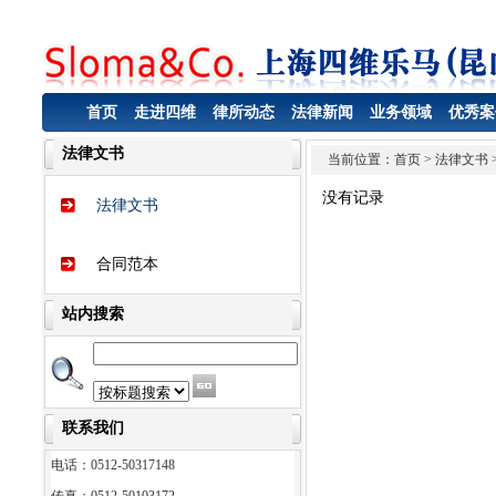
首页
走进四维
律所动态
法律新闻
业务领域
优秀案
法律文书
当前位置：
首页
> 法律文书 
没有记录
法律文书
合同范本
站内搜索
联系我们
电话：0512-50317148