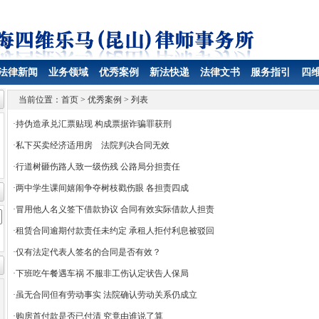
法律新闻
业务领域
优秀案例
新法快递
法律文书
服务指引
四
当前位置：
首页
> 优秀案例 > 列表
·
持伪造承兑汇票贴现 构成票据诈骗罪获刑
·
私下买卖经济适用房 法院判决合同无效
·
行道树砸伤路人致一级伤残 公路局分担责任
·
两中学生课间嬉闹争夺树枝戳伤眼 各担责四成
·
冒用他人名义签下借款协议 合同有效实际借款人担责
·
租赁合同逾期付款责任未约定 承租人拒付利息被驳回
·
仅有法定代表人签名的合同是否有效？
·
下班吃午餐遇车祸 不服非工伤认定状告人保局
·
虽无合同但有劳动事实 法院确认劳动关系仍成立
·
购房首付款是否已付清 究竟由谁说了算