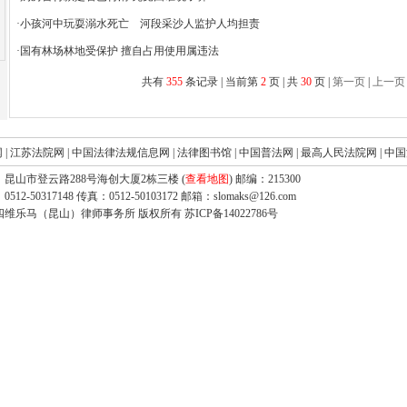
·
小孩河中玩耍溺水死亡 河段采沙人监护人均担责
·
国有林场林地受保护 擅自占用使用属违法
共有
355
条记录 | 当前第
2
页 | 共
30
页 |
第一页
|
上一页
网
|
江苏法院网
|
中国法律法规信息网
|
法律图书馆
|
中国普法网
|
最高人民法院网
|
中国
昆山市登云路288号海创大厦2栋三楼 (
查看地图
) 邮编：215300
512-50317148 传真：0512-50103172 邮箱：slomaks@126.com
四维乐马（昆山）律师事务所 版权所有
苏ICP备14022786号